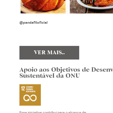
@pandafitoficial
VER MAIS..
Apoio aos Objetivos de Desen
Sustentável da ONU
Essa iniciativa contribui para o alcance de: