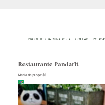
Pular
para
o
conteúdo
PRODUTOS DA CURADORIA
COLLAB
PODCA
Restaurante Pandafit
Média de preço: $$