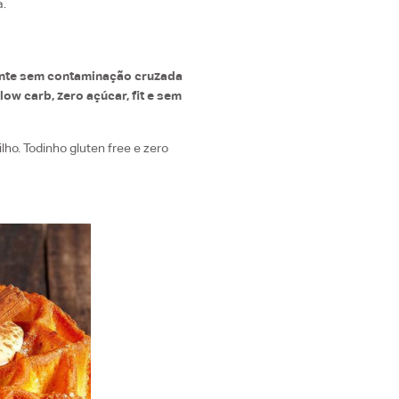
a.
ente sem contaminação cruzada
s
low carb, zero açúcar, fit e sem
ho. Todinho gluten free e zero