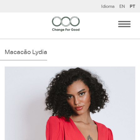
Pular
Idioma
EN
PT
para
o
conteúdo
Macacão Lydia