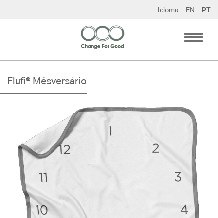
Pular
Idioma
EN
PT
para
o
conteúdo
Flufi® Mêsversário