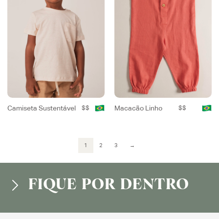
Camiseta Sustentável
$$
Macacão Linho
$$
1
2
3
→
FIQUE POR DENTRO