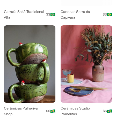
Garrafa Sakê Tradicional
Canecas Serra da
$$
$$
Alta
Capivara
Cerâmicas Pulheriya
Cerâmicas Studio
$$
$$
Shop
Pamelitas