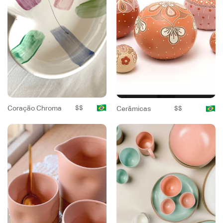
Coração Chroma
$$
Cerâmicas
$$