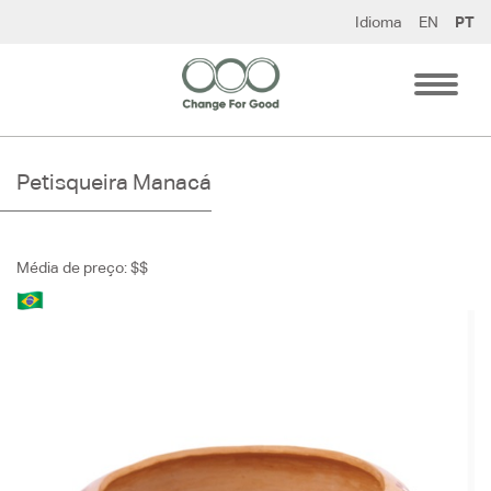
Pular
Idioma
EN
PT
para
o
conteúdo
Petisqueira Manacá
Média de preço: $$