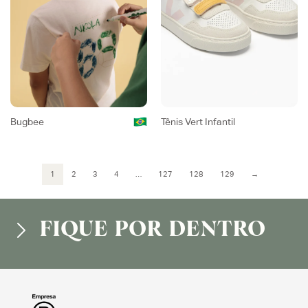
Bugbee
Tênis Vert Infantil
1
2
3
4
…
127
128
129
→
FIQUE POR DENTRO