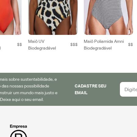
Maiô UV
Maiô Poliamida Amni
$$
$$$
$$
l
Biodegradável
Biodegradável
ais sobre sustentabilidade, e
 das nossas possibilidade
CADASTRE SEU
struir um mundo mais justo e
EMAIL
Deixe aqui o seu email.