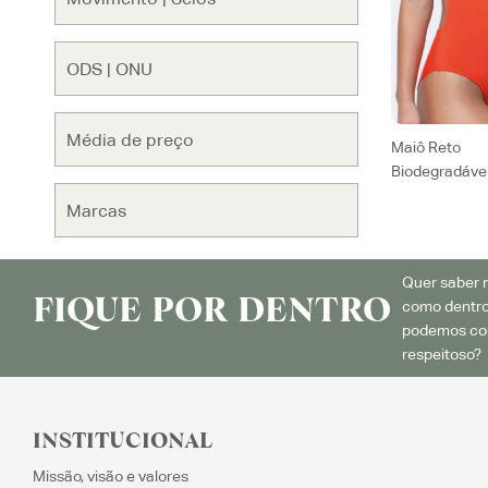
Maiô Reto
Biodegradáve
Quer saber m
FIQUE POR DENTRO
como dentro
podemos con
respeitoso? 
INSTITUCIONAL
Missão, visão e valores