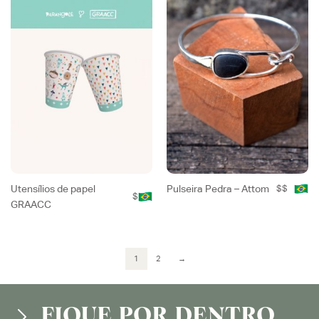
Utensílios de papel
Pulseira Pedra – Attom
$$
$
GRAACC
1
2
→
FIQUE POR DENTRO