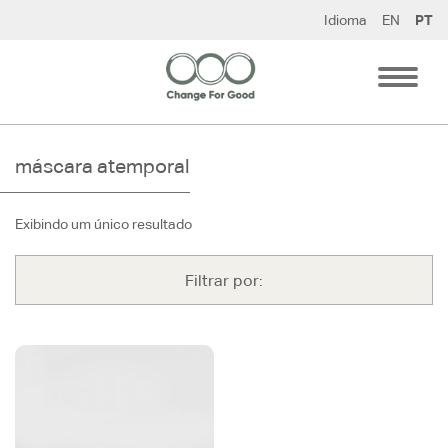
Pular
Idioma
EN
PT
para
o
conteúdo
máscara atemporal
Exibindo um único resultado
Filtrar por: