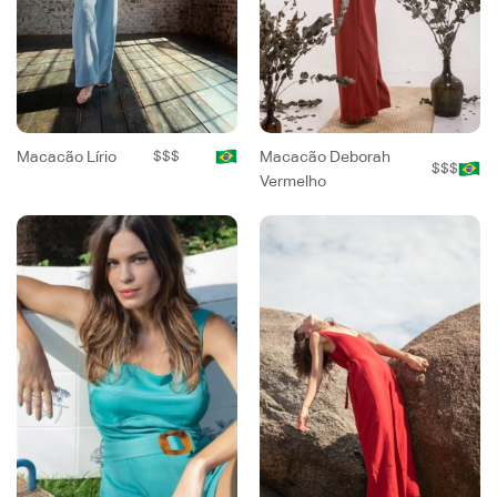
Macacão Lírio
$$$
Macacão Deborah
$$$
Vermelho