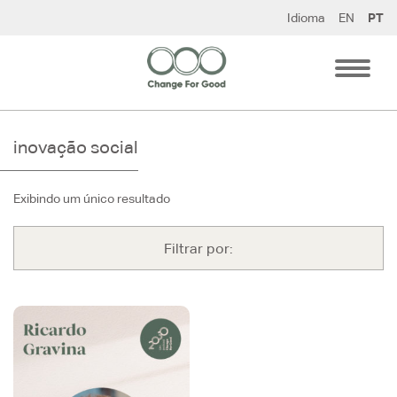
Pular
Idioma
EN
PT
para
o
conteúdo
inovação social
Exibindo um único resultado
Filtrar por: