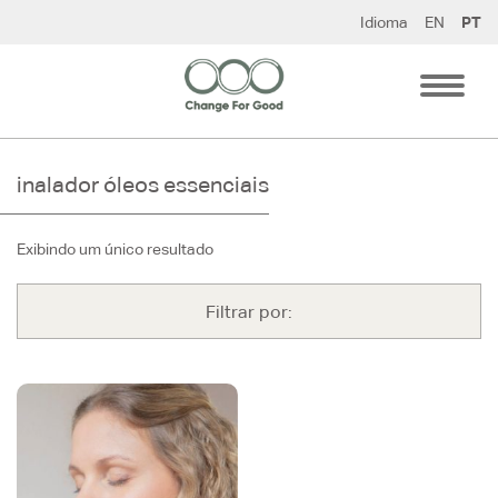
Pular
Idioma
EN
PT
para
o
conteúdo
inalador óleos essenciais
Exibindo um único resultado
Filtrar por: