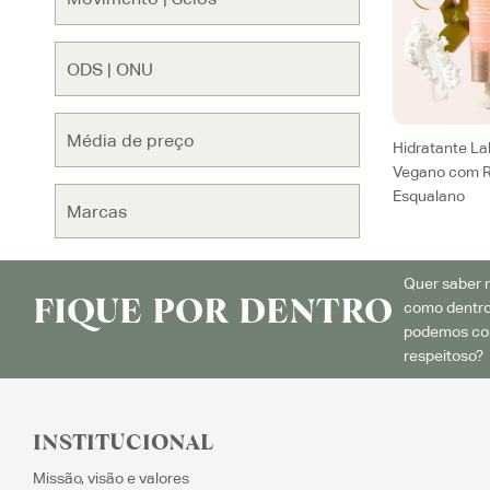
Hidratante La
Vegano com R
Esqualano
Quer saber m
FIQUE POR DENTRO
como dentro
podemos con
respeitoso? 
INSTITUCIONAL
Missão, visão e valores