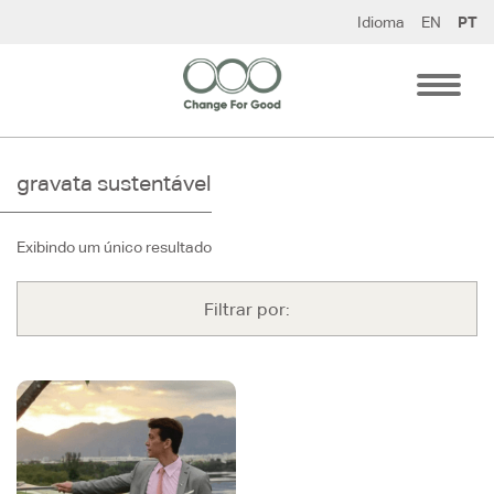
Pular
Idioma
EN
PT
para
o
conteúdo
gravata sustentável
Exibindo um único resultado
Filtrar por: