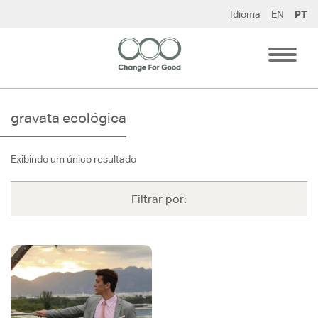
Pular
Idioma
EN
PT
para
o
conteúdo
gravata ecológica
Exibindo um único resultado
Filtrar por: