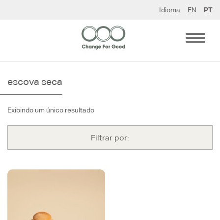
Pular
Idioma
EN
PT
para
o
conteúdo
escova seca
Exibindo um único resultado
Filtrar por: