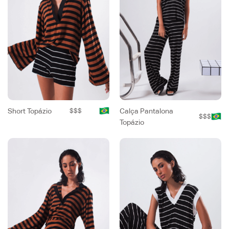
Short Topázio
$$$
Calça Pantalona
$$$
Topázio