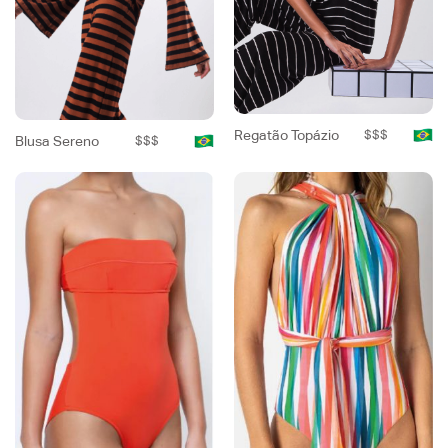
Regatão Topázio
$$$
Blusa Sereno
$$$