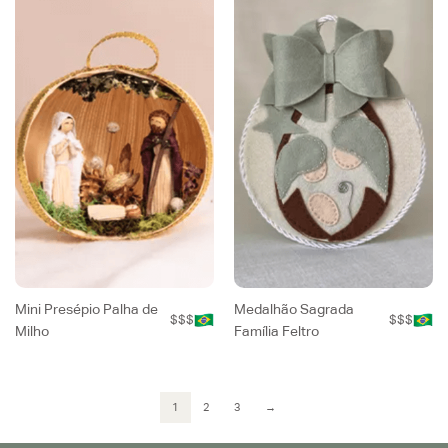
Mini Presépio Palha de
Medalhão Sagrada
$$$
$$$
Milho
Família Feltro
1
2
3
→