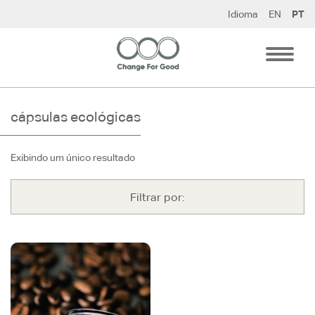
Pular
Idioma
EN
PT
para
o
conteúdo
cápsulas ecológicas
Exibindo um único resultado
Filtrar por: