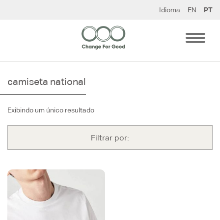
Pular
Idioma
EN
PT
para
o
conteúdo
camiseta national
Exibindo um único resultado
Filtrar por: