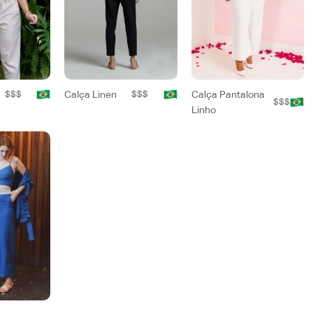
$$$
Calça Linen
$$$
Calça Pantalona
$$$
Linho