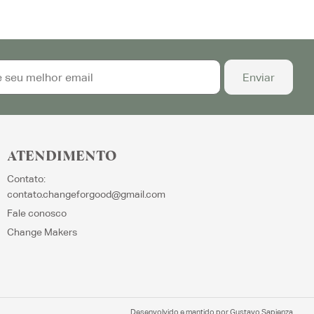
ATENDIMENTO
Contato:
contato.changeforgood@gmail.com
Fale conosco
Change Makers
Desenvolvido e mantido por
Gustavo Sapienza