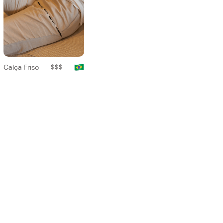
Calça Friso
$$$