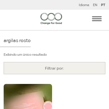
Pular
Idioma
EN
PT
para
o
conteúdo
argilas rosto
Exibindo um único resultado
Filtrar por: