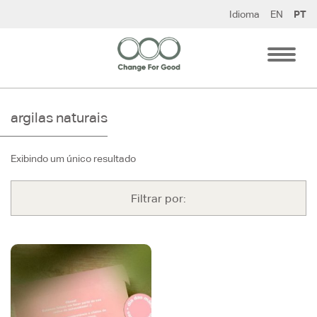
Pular
Idioma
EN
PT
para
o
conteúdo
argilas naturais
Exibindo um único resultado
Filtrar por: