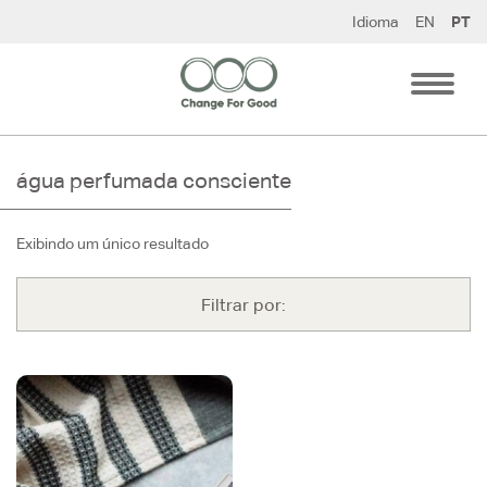
Pular
Idioma
EN
PT
para
o
conteúdo
água perfumada consciente
Exibindo um único resultado
Filtrar por: