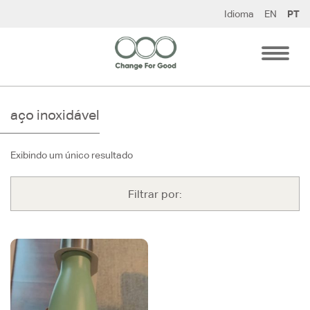
Pular
Idioma
EN
PT
para
o
conteúdo
aço inoxidável
Exibindo um único resultado
Filtrar por: