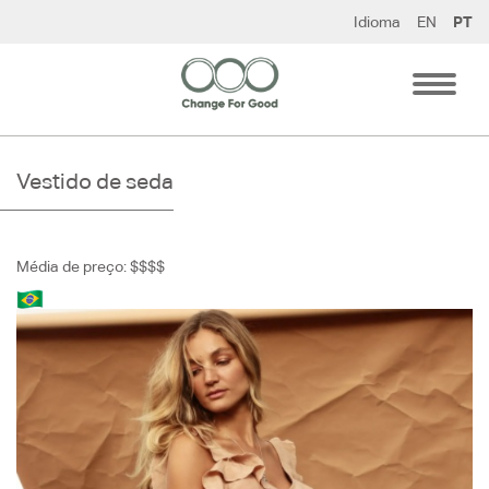
Pular
Idioma
EN
PT
para
o
conteúdo
Vestido de seda
Média de preço: $$$$