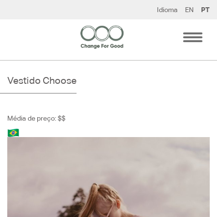
Pular
Idioma
EN
PT
para
o
conteúdo
Vestido Choose
Média de preço: $$