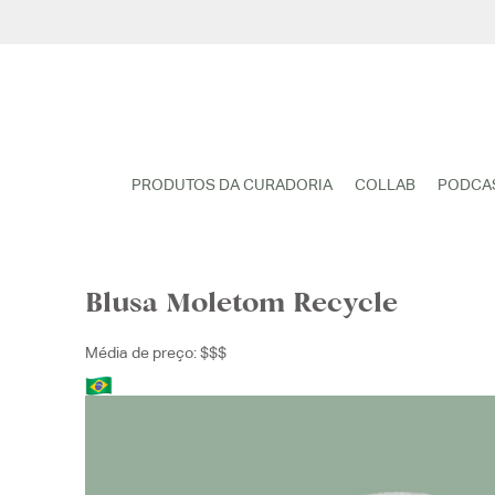
Pular
para
o
conteúdo
PRODUTOS DA CURADORIA
COLLAB
PODCA
Blusa Moletom Recycle
Média de preço: $$$