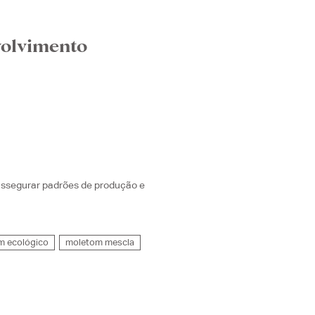
volvimento
assegurar padrões de produção e
m ecológico
moletom mescla