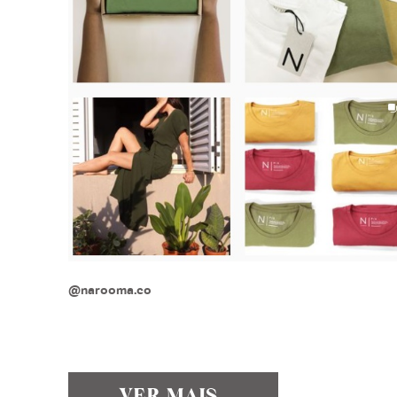
@narooma.co
VER MAIS..