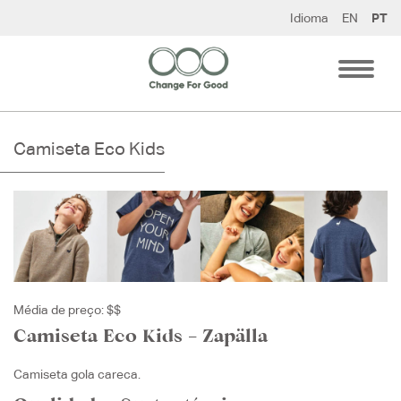
Pular
Idioma
EN
PT
para
o
conteúdo
Camiseta Eco Kids
Média de preço: $$
Camiseta Eco Kids – Zapälla
Camiseta gola careca.