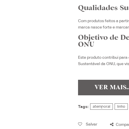
Qualidades Su
Com produtos feitos a parti
marca nasce forte e marca
Objetivo de D
ONU
Este produto contribui par
Sustentável da ONU, que vi
VER MAIS.
Tags:
atemporal
linho
Salvar
Compar