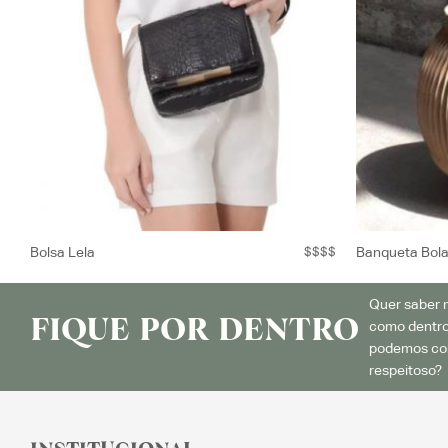
Bolsa Lela
$$$$
Banqueta Bol
Quer saber m
FIQUE POR DENTRO
como dentro
podemos con
respeitoso? 