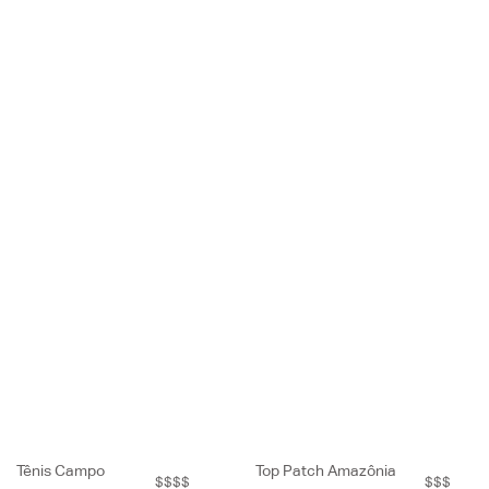
Tênis Campo
Top Patch Amazônia
$$$$
$$$
Chromefree Vert
Oriental
FIQUE POR DENTRO