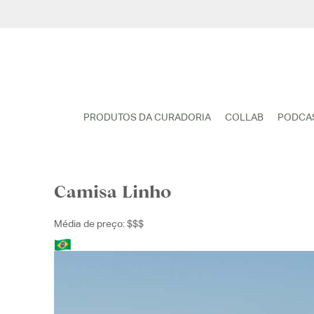
Pular
para
o
conteúdo
PRODUTOS DA CURADORIA
COLLAB
PODCA
Camisa Linho
Média de preço: $$$