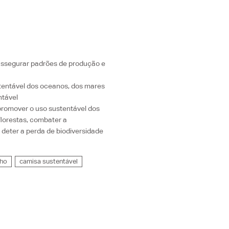
assegurar padrões de produção e
tentável dos oceanos, dos mares
ntável
 promover o uso sustentável dos
florestas, combater a
e deter a perda de biodiversidade
nho
camisa sustentável