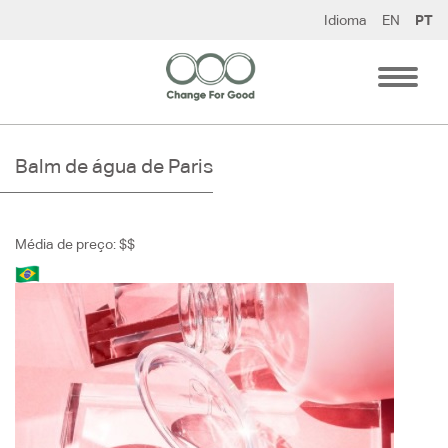
Pular
Idioma
EN
PT
para
o
conteúdo
Balm de água de Paris
Média de preço: $$