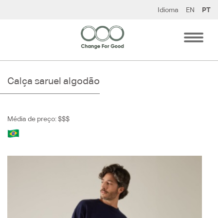
Pular
Idioma
EN
PT
para
o
conteúdo
Calça saruel algodão
Média de preço: $$$