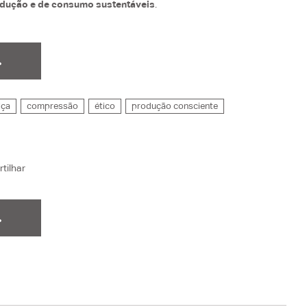
dução e de consumo sustentáveis
.
.
lça
compressão
ético
produção consciente
tilhar
.