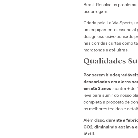
Brasil. Resolve os problem
escorregam.
Criada pela La Vie Sports,
um equipamento essencial p
design exclusivo pensado pa
nas corridas curtas como 
maratonas e até ultras.
Qualidades Su
Por serem biodegradáveis,
descartados em aterro sa
em até 3 anos
, contra + de
leva para sumir do nosso pl
completa a proposta de con
os melhores tecidos e deta
Além disso,
durante a fabri
CO2, diminuindo assim a 
têxtil.