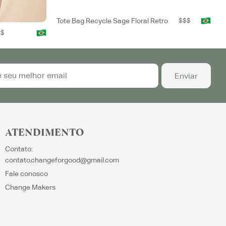
Tote Bag Recycle Sage Floral Retro
$$$
$$
ATENDIMENTO
Contato:
contato.changeforgood@gmail.com
Fale conosco
Change Makers