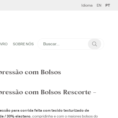
Idioma
EN
PT
SEARCH
IVRO
SOBRE NÓS
FOR:
pressão com Bolsos
ressão com Bolsos Rescorte –
essão para corrida feita com tecido texturizado de
a / 30% elastano
, compridinha e com o maiores bolsos do