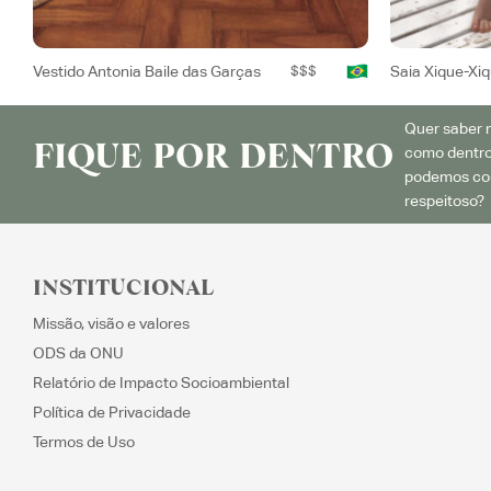
Vestido Antonia Baile das Garças
$$$
Saia Xique-Xi
Quer saber m
FIQUE POR DENTRO
como dentro
podemos con
respeitoso? 
INSTITUCIONAL
Missão, visão e valores
ODS da ONU
Relatório de Impacto Socioambiental
Política de Privacidade
Termos de Uso