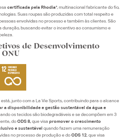
resa
certificada pela Rhodia
*, multinacional fabricante do fio,
cnologias. Suas roupas são produzidas com total respeito e
essoas envolvidas no processo e também às clientes. São
a duração, buscando evitar o incentivo ao consumismo e
beleza.
etivos de Desenvolvimento
a ONU
está, junto com a La Vie Sports, contribuindo para o alcance
r a disponibilidade e gestão sustentável da água e
ando os tecidos são biodegradáveis e se decompõem em 3
iente, do
ODS 8,
que visa
promover o crescimento
lusivo e sustentável
quando fazem uma remuneração
vidas no processo de produção e
do
ODS 12
, que visa