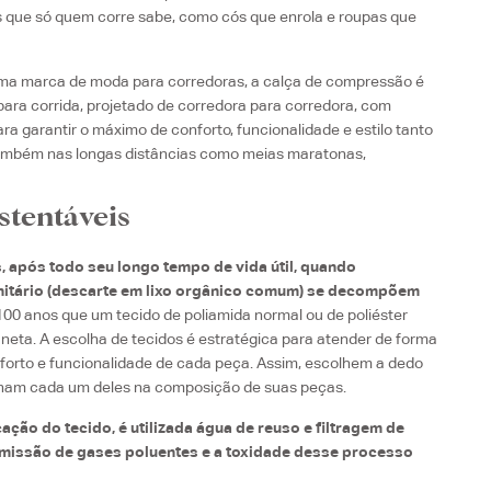
as que só quem corre sabe, como cós que enrola e roupas que
 uma marca de moda para corredoras, a calça de compressão é
ara corrida, projetado de corredora para corredora, com
ra garantir o máximo de conforto, funcionalidade e estilo tanto
também nas longas distâncias como meias maratonas,
stentáveis
 após todo seu longo tempo de vida útil, quando
nitário (descarte em lixo orgânico comum) se decompõem
 100 anos que um tecido de poliamida normal ou de poliéster
aneta. A escolha de tecidos é estratégica para atender de forma
forto e funcionalidade de cada peça. Assim, escolhem a dedo
lham cada um deles na composição de suas peças.
cação do tecido, é utilizada água de reuso e filtragem de
emissão de gases poluentes e a toxidade desse processo