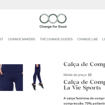
ST
CHANGE MAKERS
THE CHANGE GUIDES
CHANGE LAB
L
Calça de Com
Média de preço: $$
Calça de Comp
La Vie Sports
A calça feminina de compr
compressão: 70% poliamid