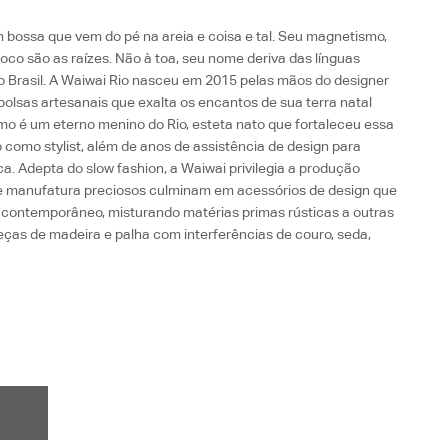
 bossa que vem do pé na areia e coisa e tal. Seu magnetismo,
foco são as raízes. Não à toa, seu nome deriva das línguas
e o Brasil. A Waiwai Rio nasceu em 2015 pelas mãos do designer
lsas artesanais que exalta os encantos de sua terra natal
smo é um eterno menino do Rio, esteta nato que fortaleceu essa
 como stylist, além de anos de assistência de design para
a. Adepta do slow fashion, a Waiwai privilegia a produção
e manufatura preciosos culminam em acessórios de design que
l contemporâneo, misturando matérias primas rústicas a outras
eças de madeira e palha com interferências de couro, seda,