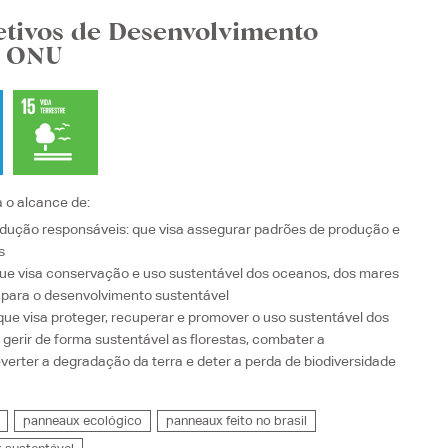
etivos de Desenvolvimento
a ONU
a o alcance de:
dução responsáveis
: que visa
assegurar padrões de produção e
s
que visa
conservação e uso sustentável dos oceanos, dos mares
 para o desenvolvimento sustentável
 que visa
proteger, recuperar e promover o uso sustentável dos
 gerir de forma sustentável as florestas, combater a
reverter a degradação da terra e deter a perda de biodiversidade
panneaux ecológico
panneaux feito no brasil