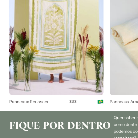
Panneaux Renascer
$$$
Panneaux Arco
Quer saber m
FIQUE POR DENTRO
como dentro
podemos con