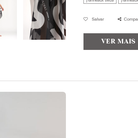
panneaux seda
panneaux
Salvar
Compar
VER MAIS