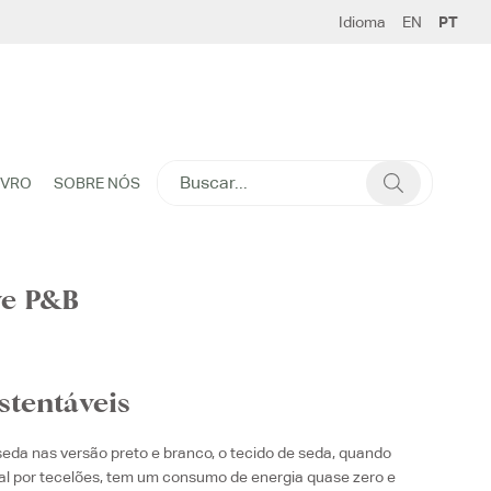
Idioma
EN
PT
SEARCH
IVRO
SOBRE NÓS
FOR:
e P&B
stentáveis
eda nas versão preto e branco, o tecido de seda, quando
al por tecelões, tem um consumo de energia quase zero e