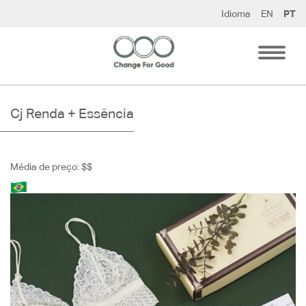
Pular
Idioma
EN
PT
para
o
conteúdo
Cj Renda + Essência
Média de preço: $$