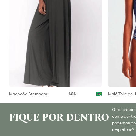
Macacão Atemporal
$$$
Maiô Toile de 
Quer saber m
FIQUE POR DENTRO
como dentro
podemos con
respeitoso? 