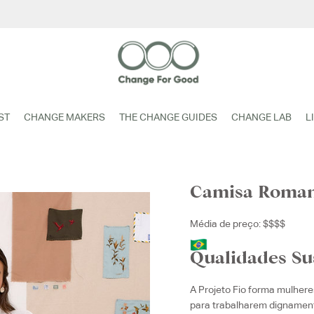
ST
CHANGE MAKERS
THE CHANGE GUIDES
CHANGE LAB
L
Camisa Roma
Média de preço: $$$$
Qualidades Su
A Projeto Fio forma mulher
para trabalharem dignamen