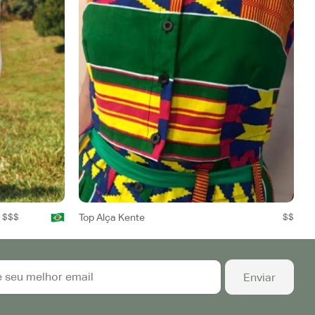
$$$
Top Alça Kente
$$