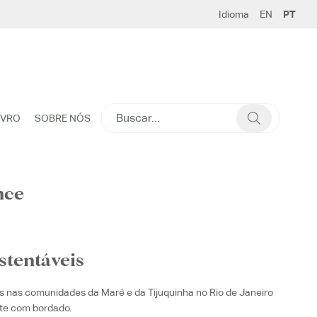
Idioma
EN
PT
SEARCH
IVRO
SOBRE NÓS
FOR:
nce
stentáveis
es nas comunidades da Maré e da Tijuquinha no Rio de Janeiro
te com bordado.