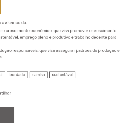
a o alcance de:
te e crescimento econômico
: que visa
promover o crescimento
stentável, emprego pleno e produtivo e trabalho decente para
dução responsáveis
: que visa
assegurar padrões de produção e
s
al
bordado
camisa
sustentável
tilhar