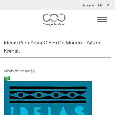
Pular
Idioma
EN
PT
para
o
conteúdo
Ideias Para Adiar O Fim Do Mundo – Ailton
Krenak
Média de preço: $$