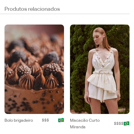
Produtos relacionados
Bolo brigadeiro
$$$
Macacão Curto
$$$$
Miranda