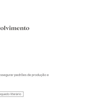
volvimento
assegurar padrões de produção e
nquedo literário