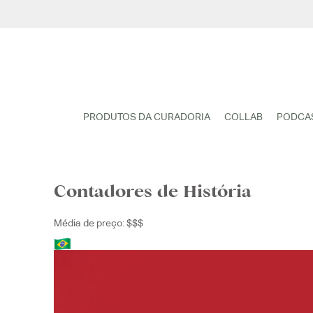
Pular
para
o
conteúdo
PRODUTOS DA CURADORIA
COLLAB
PODCA
Contadores de História
Média de preço: $$$