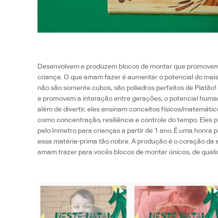
Desenvolvem e produzem blocos de montar que promovem 
criança. O que amam fazer é aumentar o potencial do mais 
não são somente cubos, são poliedros perfeitos de Platão
e promovem a interação entre gerações, o potencial humano
além de divertir, eles ensinam conceitos físicos/matemá
como concentração, resiliência e controle do tempo. Eles 
pelo Inmetro para crianças a partir de 1 ano. É uma honra 
essa matéria-prima tão nobre. A produção é o coração da e
amam trazer para vocês blocos de montar únicos, de quali