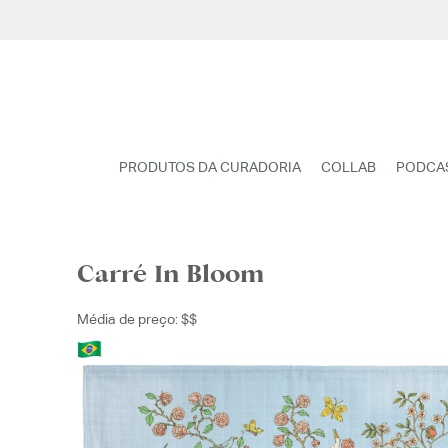
Pular
para
o
conteúdo
PRODUTOS DA CURADORIA
COLLAB
PODCA
Carré In Bloom
Média de preço: $$