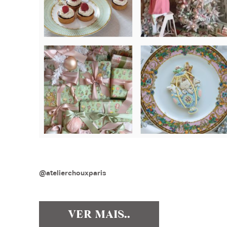
@atelierchouxparis
VER MAIS..