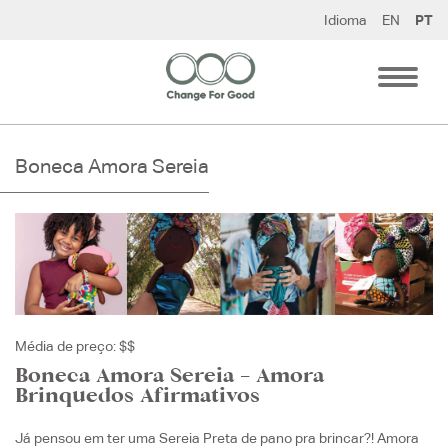
Pular
Idioma
EN
PT
para
o
conteúdo
Boneca Amora Sereia
Média de preço: $$
Boneca Amora Sereia – Amora
Brinquedos Afirmativos
Já pensou em ter uma Sereia Preta de pano pra brincar?! Amora