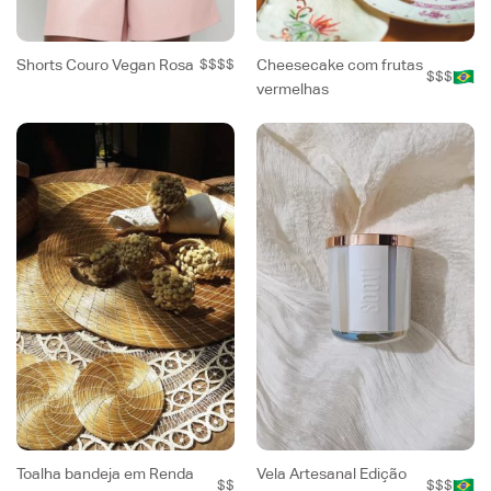
Shorts Couro Vegan Rosa
$$$$
Cheesecake com frutas
$$$
vermelhas
Toalha bandeja em Renda
Vela Artesanal Edição
$$
$$$