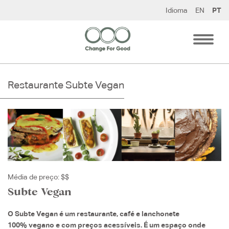
Pular
Idioma
EN
PT
para
o
conteúdo
Restaurante Subte Vegan
Média de preço: $$
Subte Vegan
O Subte Vegan é um restaurante, café e lanchonete
100% vegano e com preços acessíveis. É um espaço onde