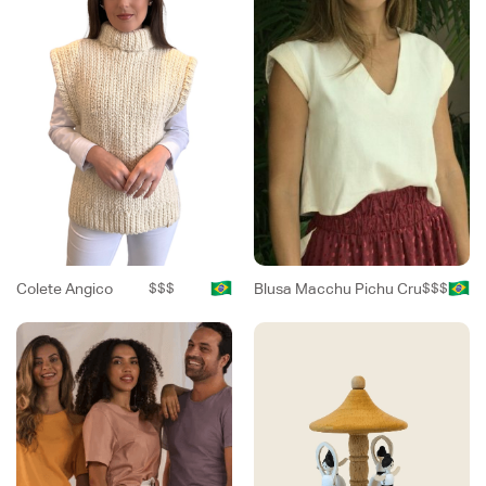
Colete Angico
$$$
Blusa Macchu Pichu Cru
$$$