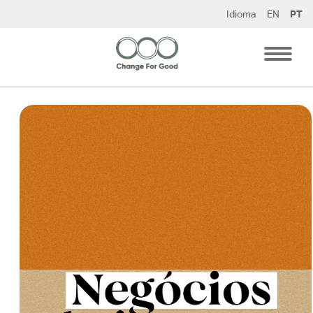
Pular
Idioma
EN
PT
para
o
conteúdo