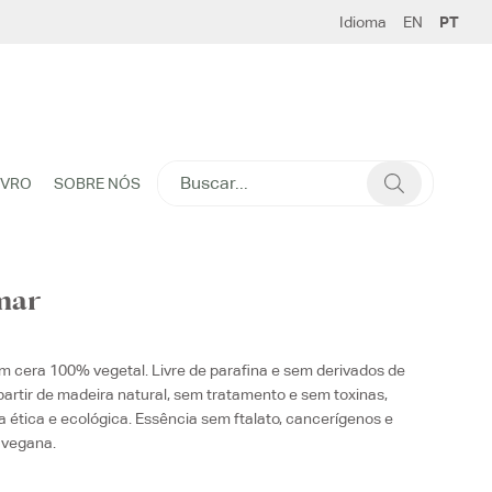
Idioma
EN
PT
SEARCH
IVRO
SOBRE NÓS
FOR:
mar
m cera 100% vegetal. Livre de parafina e sem derivados de
partir de madeira natural, sem tratamento e sem toxinas,
a ética e ecológica. Essência sem ftalato, cancerígenos e
 vegana.