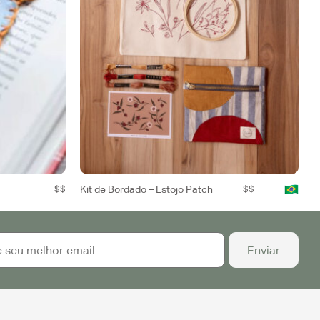
$$
Kit de Bordado – Estojo Patch
$$