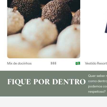
Mix de docinhos
$$$
Vestido Resor
Quer saber m
FIQUE POR DENTRO
como dentro
podemos con
respeitoso? 