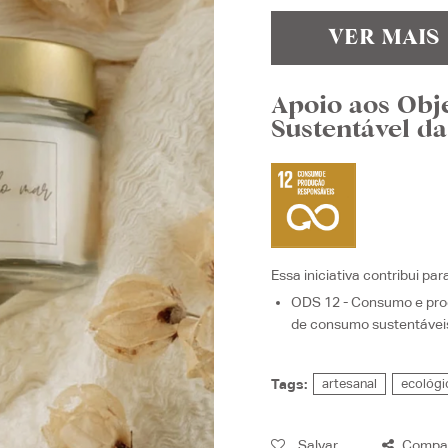
VER MAIS
Apoio aos Obj
Sustentável d
Essa iniciativa contribui par
ODS 12 - Consumo e pro
de consumo sustentávei
Tags:
artesanal
ecológi
Salvar
Compar