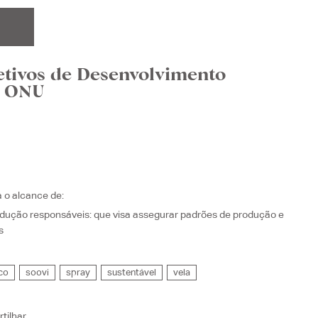
etivos de Desenvolvimento
a ONU
a o alcance de:
dução responsáveis
: que visa
assegurar padrões de produção e
s
co
soovi
spray
sustentável
vela
tilhar