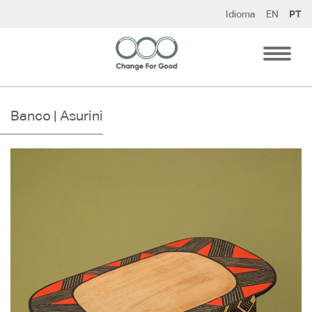
Pular
Idioma
EN
PT
para
o
conteúdo
Banco | Asurini