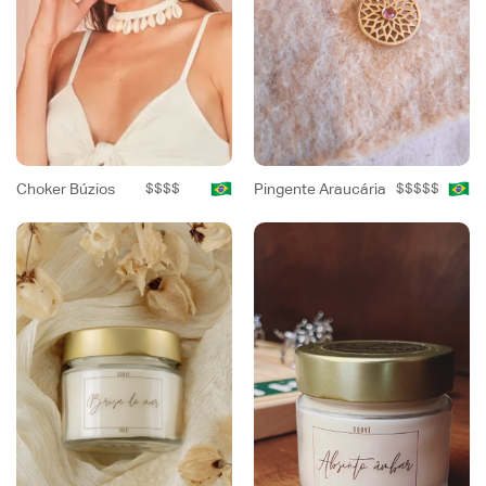
Choker Búzios
$$$$
Pingente Araucária
$$$$$