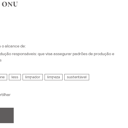
a ONU
a o alcance de:
dução responsáveis
: que visa
assegurar padrões de produção e
s
ene
less
limpador
limpeza
sustentável
tilhar