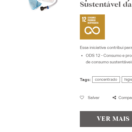
Sustentável d
Essa iniciativa contribui par
ODS 12 - Consumo e pro
de consumo sustentávei
Tags:
concentrado
higi
Salvar
Compar
VER MAIS