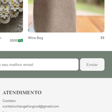
m
Wine Bag
$$
$$$$
ATENDIMENTO
Contato:
contato.changeforgood@gmail.com